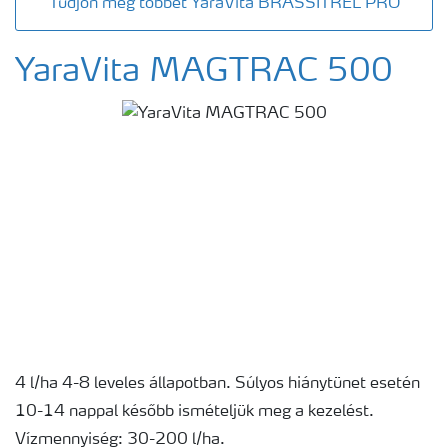
Tudjon meg többet YaraVita BRASSITREL PRO
YaraVita MAGTRAC 500
4 l/ha 4-8 leveles állapotban. Súlyos hiánytünet esetén
10-14 nappal később ismételjük meg a kezelést.
Vízmennyiség: 30-200 l/ha.