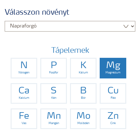
Tápanyagellátási megoldások
Válasszon növényt
Yara adatbázis
Termékek
Tápelemek
N
P
K
Mg
Kísérleti eredmények
Nitrogén
Foszfor
Kálium
Magnézium
Kiadványaink
Ca
S
B
Cu
Kalcium
Kén
Bór
Réz
Eszközök, szolgáltatások
Fe
Mn
Mo
Zn
Vas
Mangán
Molibdén
Cink
Műtrágya biztonságos kezelése