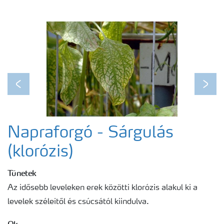
Ahol termékeink megtalálhatóak
Egészséges növény - egészséges bolygó
Fenológiai ábrák
Previous
Next
Napraforgó - Sárgulás
(klorózis)
Tünetek
Az idősebb leveleken erek közötti klorózis alakul ki a
levelek széleitől és csúcsától kiindulva.
Ok