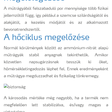
A műtrágyából felszabaduló por mennyisége több fizikai
jellemzőtől függ, így például a szemcse szilárdságától és
alakjától, a kezelés módjától és az alkalmazott
bevonatrendszertől.
A hőciklus megelőzése
Normál körülmények között az ammónium-nitrát alapú
műtrágyák stabil anyagnak tekinthetők. Amikor
közvetlen napsugárzásnak tesszük ki őket,
hőmérsékletingadozás léphet fel. Ennek eredményeként
a műtrágya megduzzadhat és fizikailag tönkremegy.
A károsodás mértéke még nagyobb, ha a termék nem
megfelelően lett stabilizálva, és/vagy magas a