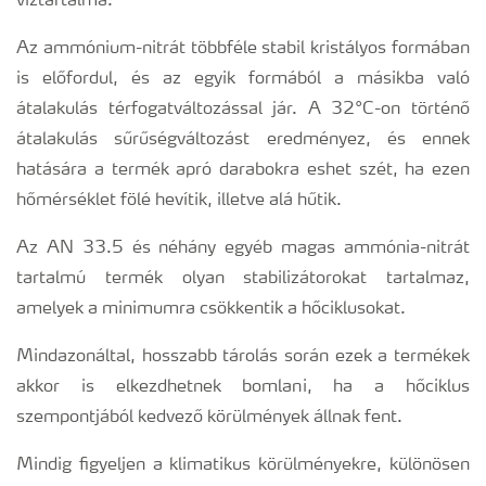
víztartalma.
Az ammónium-nitrát többféle stabil kristályos formában
is előfordul, és az egyik formából a másikba való
átalakulás térfogatváltozással jár. A 32°C-on történő
átalakulás sűrűségváltozást eredményez, és ennek
hatására a termék apró darabokra eshet szét, ha ezen
hőmérséklet fölé hevítik, illetve alá hűtik.
Az AN 33.5 és néhány egyéb magas ammónia-nitrát
tartalmú termék olyan stabilizátorokat tartalmaz,
amelyek a minimumra csökkentik a hőciklusokat.
Mindazonáltal, hosszabb tárolás során ezek a termékek
akkor is elkezdhetnek bomlani, ha a hőciklus
szempontjából kedvező körülmények állnak fent.
Mindig figyeljen a klimatikus körülményekre, különösen