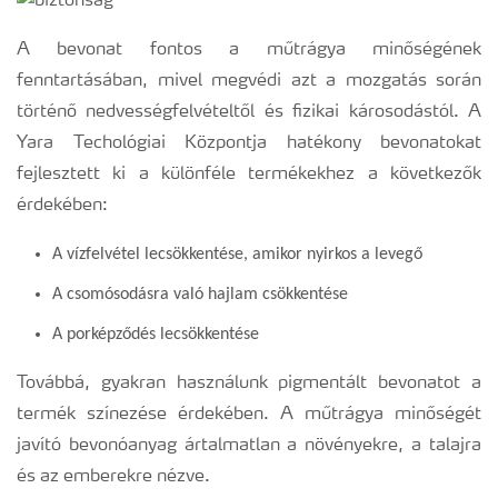
A bevonat fontos a műtrágya minőségének
Ahol termékeink megtalálhatóak
fenntartásában, mivel megvédi azt a mozgatás során
történő nedvességfelvételtől és fizikai károsodástól. A
Egészséges növény - egészséges bolygó
Yara Techológiai Központja hatékony bevonatokat
fejlesztett ki a különféle termékekhez a következők
Fenológiai ábrák
érdekében:
A vízfelvétel lecsökkentése, amikor nyirkos a levegő
A csomósodásra való hajlam csökkentése
A porképződés lecsökkentése
Továbbá, gyakran használunk pigmentált bevonatot a
termék színezése érdekében. A műtrágya minőségét
javító bevonóanyag ártalmatlan a növényekre, a talajra
és az emberekre nézve.