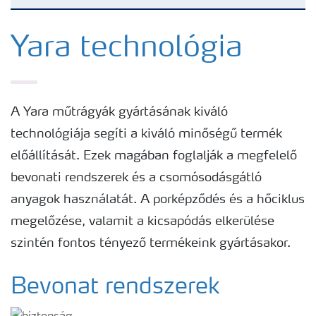
Tápanyagellátási megoldások
Yara technológia
Yara adatbázis
A Yara műtrágyák gyártásának kiváló
Termékek
technológiája segíti a kiváló minőségű termék
előállítását. Ezek magában foglalják a megfelelő
Kísérleti eredmények
bevonati rendszerek és a csomósodásgátló
anyagok használatát. A porképződés és a hőciklus
Kiadványaink
megelőzése, valamit a kicsapódás elkerülése
szintén fontos tényező termékeink gyártásakor.
Eszközök, szolgáltatások
Bevonat rendszerek
Műtrágya biztonságos kezelése