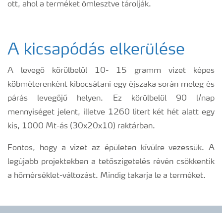
ott, ahol a terméket ömlesztve tárolják.
A kicsapódás elkerülése
A levegő körülbelül 10- 15 gramm vizet képes
köbméterenként kibocsátani egy éjszaka során meleg és
párás levegőjű helyen. Ez körülbelül 90 l/nap
mennyiséget jelent, illetve 1260 litert két hét alatt egy
kis, 1000 Mt-ás (30x20x10) raktárban.
Fontos, hogy a vizet az épületen kívülre vezessük. A
legújabb projektekben a tetőszigetelés révén csökkentik
a hőmérséklet-változást. Mindig takarja le a terméket.