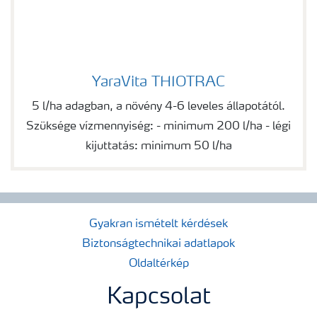
YaraVita THIOTRAC
YaraVita THIOTRAC
5 l/ha adagban, a növény 4-6 leveles állapotától.
Szüksége vízmennyiség: - minimum 200 l/ha - légi
kijuttatás: minimum 50 l/ha
Gyakran ismételt kérdések
Biztonságtechnikai adatlapok
Oldaltérkép
Kapcsolat