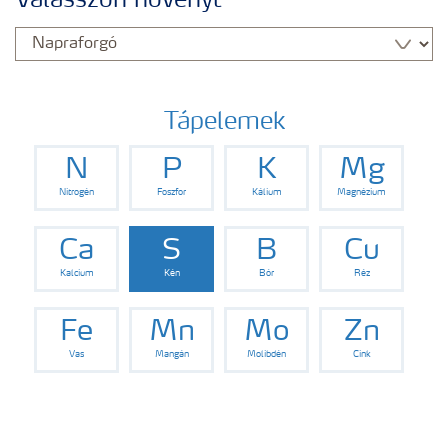
Válasszon növényt
Yara adatbázis
Termékek
Tápelemek
N
P
K
Mg
Kísérleti eredmények
Nitrogén
Foszfor
Kálium
Magnézium
Kiadványaink
Ca
S
B
Cu
Kalcium
Kén
Bór
Réz
Eszközök, szolgáltatások
Fe
Mn
Mo
Zn
Vas
Mangán
Molibdén
Cink
Műtrágya biztonságos kezelése
Ahol termékeink megtalálhatóak