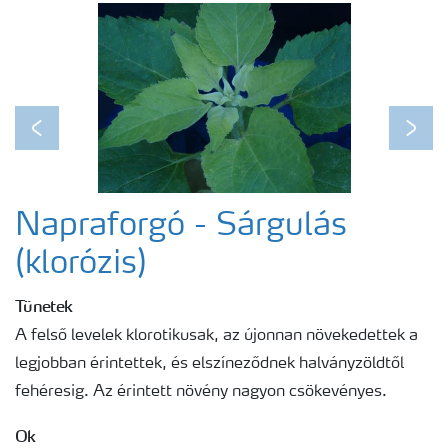
Egészséges növény - egészséges bolygó
Fenológiai ábrák
Previous
Next
Napraforgó - Sárgulás
(klorózis)
Tünetek
A felső levelek klorotikusak, az újonnan növekedettek a
legjobban érintettek, és elszíneződnek halványzöldtől
fehéresig. Az érintett növény nagyon csökevényes.
Ok