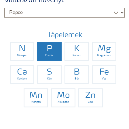
Válasszon növényt
Yara adatbázis
Termékek
Tápelemek
N
P
K
Mg
Kísérleti eredmények
Nitrogén
Foszfor
Kálium
Magnézium
Kiadványaink
Ca
S
B
Fe
Kalcium
Kén
Bór
Vas
Eszközök, szolgáltatások
Mn
Mo
Zn
Mangán
Molibdén
Cink
Műtrágya biztonságos kezelése
Ahol termékeink megtalálhatóak