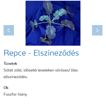
Egészséges növény - egészséges bolygó
Fenológiai ábrák
Previous
Next
Repce - Elszíneződés
Tünetek
Sötét zöld, idősebb leveleken vöröses/ lilás
ellszíneződés.
Ok
Foszfor hiány