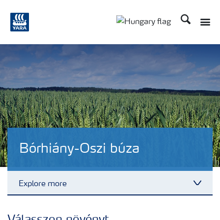
Keresés
Toggle
Toggle country langu
Bórhiány-Oszi búza
Explore more
Toggl
Tápanyagellátási megoldások