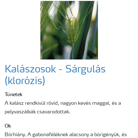
Egészséges növény - egészséges bolygó
Fenológiai ábrák
Kalászosok - Sárgulás
(klorózis)
Tünetek
A kalász rendkívül rövid, nagyon kevés maggal, és a
pelyvaszálkák csavarodottak.
Ok
Bórhiány. A gabonaféléknek alacsony a bórigényük, és