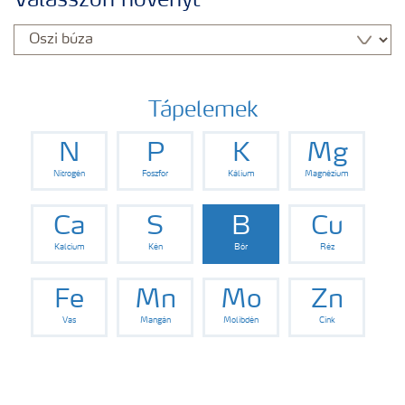
Válasszon növényt
Yara adatbázis
Termékek
Tápelemek
N
P
K
Mg
Kísérleti eredmények
Nitrogén
Foszfor
Kálium
Magnézium
Kiadványaink
Ca
S
B
Cu
Kalcium
Kén
Bór
Réz
Eszközök, szolgáltatások
Fe
Mn
Mo
Zn
Vas
Mangán
Molibdén
Cink
Műtrágya biztonságos kezelése
Ahol termékeink megtalálhatóak