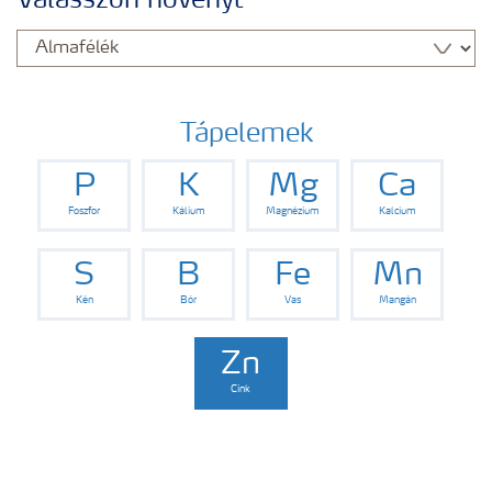
Válasszon növényt
Yara adatbázis
Termékek
Tápelemek
P
K
Mg
Ca
Kísérleti eredmények
Foszfor
Kálium
Magnézium
Kalcium
Kiadványaink
S
B
Fe
Mn
Kén
Bór
Vas
Mangán
Eszközök, szolgáltatások
Zn
Cink
Műtrágya biztonságos kezelése
Ahol termékeink megtalálhatóak