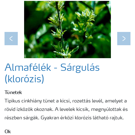
Egészséges növény - egészséges bolygó
Fenológiai ábrák
Previous
Next
Almafélék - Sárgulás
(klorózis)
Tünetek
Tipikus cinkhiány tünet a kicsi, rozettás levél, amelyet a
rövid ízközök okoznak. A levelek kicsik, megnyúlottak és
részben sárgák. Gyakran érközi klorózis látható rajtuk.
Ok