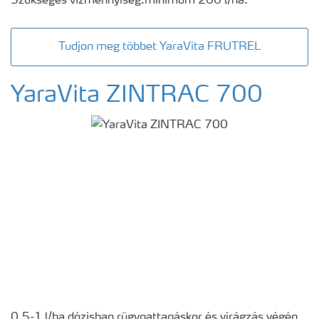
Szükséges vízmennyiség:minimum 200 l/ha.
Tudjon meg többet YaraVita FRUTREL
YaraVita ZINTRAC 700
0,5-1 l/ha dózisban rügypattanáskor és virágzás végén.