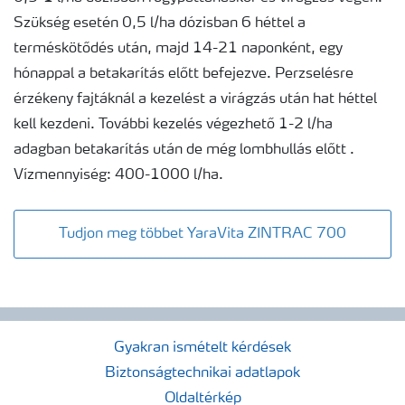
Szükség esetén 0,5 l/ha dózisban 6 héttel a
terméskötődés után, majd 14-21 naponként, egy
hónappal a betakarítás előtt befejezve. Perzselésre
érzékeny fajtáknál a kezelést a virágzás után hat héttel
kell kezdeni. További kezelés végezhető 1-2 l/ha
adagban betakarítás után de még lombhullás előtt .
Vízmennyiség: 400-1000 l/ha.
Tudjon meg többet YaraVita ZINTRAC 700
Gyakran ismételt kérdések
Biztonságtechnikai adatlapok
Oldaltérkép