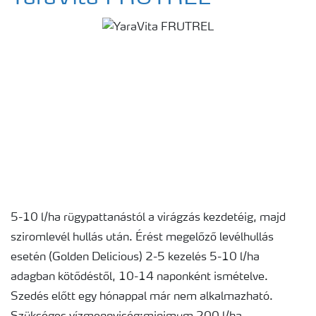
5-10 l/ha rügypattanástól a virágzás kezdetéig, majd
sziromlevél hullás után. Érést megelőző levélhullás
esetén (Golden Delicious) 2-5 kezelés 5-10 l/ha
adagban kötődéstől, 10-14 naponként ismételve.
Szedés előtt egy hónappal már nem alkalmazható.