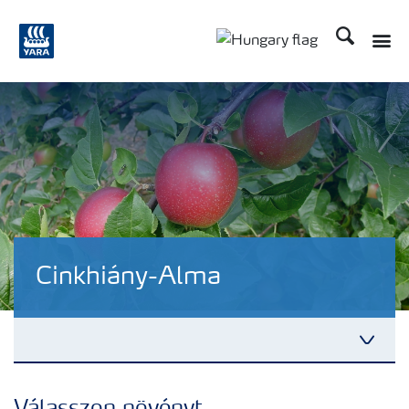
Keresés
Cinkhiány-Alma
Tápanyagellátási megoldások