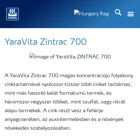
Keresés
Toggle
Toggle country langu
YaraVita Zintrac 700
A YaraVita Zintrac 700 magas koncentrációjú folyékony
cinktartalmával nyolcszor-tízszer több cinket tartalmaz,
mint más hasonló kelát formátumú termék, és
háromszor-négyszer többet, mint szulfát, vagy nitrát
alapú termékek. A cink részt vesz a fehérje
anyagcserében, az auxintermelésben és a növények
növekedés szabályozásában.