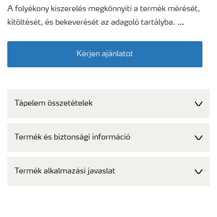
A folyékony kiszerelés megkönnyíti a termék mérését,
kitöltését, és bekeverését az adagoló tartályba.
A terméket úgy fejlesztettük ki, hogy maximális
Kérjen ajánlatot
biztonsággal lehessen használni a növényeken. Ez azt
jelenti, hogy a felhasználás során nem okoz károsodást a
növényen, így annak piaci értéke sem fog csökkenni.
Tápelem összetételek
Az összeválogatott alapanyagok tisztasága garancia
arra, hogy a lombtrágya felhasználása biztonságos és a
Termék és biztonsági információ
betakarított termény az élelmiszerlánc valamennyi
pontján megfelel az elvárásoknak.
Termék alkalmazási javaslat
A megfelelő részecske méretnek köszönhetően a
lombtrágya felvétele gyors és hatása hosszantartó. Ez
tankmix banner
csökkenti a kijuttatások számát, így pénzt és időt