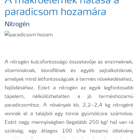
A makroelemek hatása a
Ahol termékeink megtalálhatóak
paradicsom hozamára
Nitrogén
Egészséges növény - egészséges bolygó
Fenológiai ábrák
A nitrogén kulcsfontosságú összetevője az enzimeknek,
vitaminoknak, klorofillnek és egyéb sejtalkotóknak,
amelyek mind létfontosságúak a termés növekedéséhez,
fejlődéséhez. Ezért a nitrogén az egyik legfontosabb
tápelem, nélkülözhetetlen a jó terméshozamú
paradicsomhoz. A növények kb. 2,2–2,4 kg nitrogént
vonnak el a talajból egy tonna gyümölcsre számolva.
Ezért nagy mennyiségben (legalább 250 kg/ ha) van rá
szükség, egy átlagos 100 t/ha hozamú ültetvény