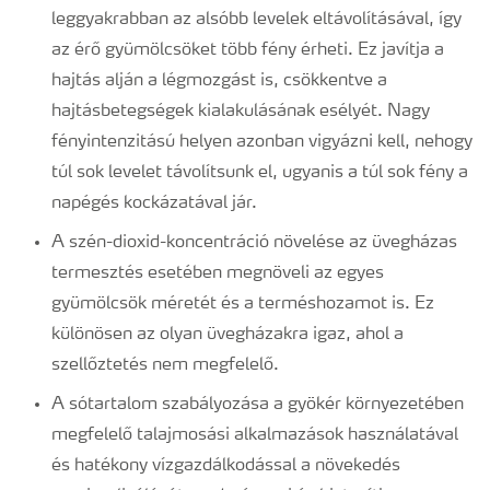
leggyakrabban az alsóbb levelek eltávolításával, így
az érő gyümölcsöket több fény érheti. Ez javítja a
hajtás alján a légmozgást is, csökkentve a
hajtásbetegségek kialakulásának esélyét. Nagy
fényintenzitású helyen azonban vigyázni kell, nehogy
túl sok levelet távolítsunk el, ugyanis a túl sok fény a
napégés kockázatával jár.
A szén-dioxid-koncentráció növelése az üvegházas
termesztés esetében megnöveli az egyes
gyümölcsök méretét és a terméshozamot is. Ez
különösen az olyan üvegházakra igaz, ahol a
szellőztetés nem megfelelő.
A sótartalom szabályozása a gyökér környezetében
megfelelő talajmosási alkalmazások használatával
és hatékony vízgazdálkodással a növekedés