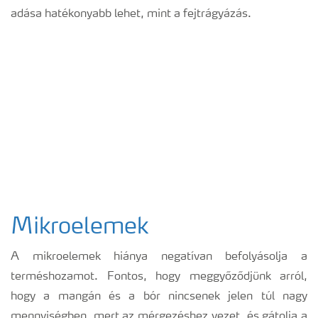
adása hatékonyabb lehet, mint a fejtrágyázás.
Mikroelemek
A mikroelemek hiánya negatívan befolyásolja a
terméshozamot. Fontos, hogy meggyőződjünk arról,
hogy a mangán és a bór nincsenek jelen túl nagy
mennyiségben, mert az mérgezéshez vezet, és gátolja a