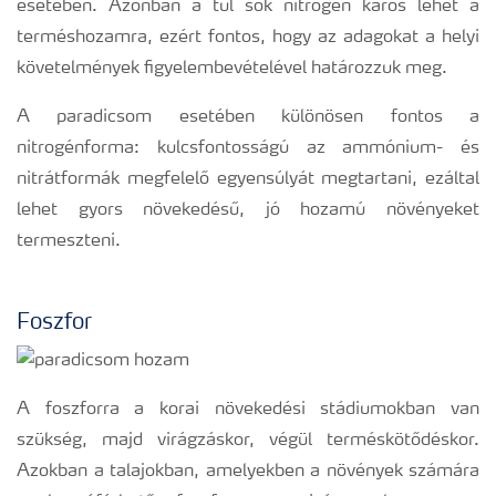
esetében. Azonban a túl sok nitrogén káros lehet a
terméshozamra, ezért fontos, hogy az adagokat a helyi
követelmények figyelembevételével határozzuk meg.
A paradicsom esetében különösen fontos a
nitrogénforma: kulcsfontosságú az ammónium- és
nitrátformák megfelelő egyensúlyát megtartani, ezáltal
lehet gyors növekedésű, jó hozamú növényeket
termeszteni.
Foszfor
A foszforra a korai növekedési stádiumokban van
szükség, majd virágzáskor, végül terméskötődéskor.
Azokban a talajokban, amelyekben a növények számára