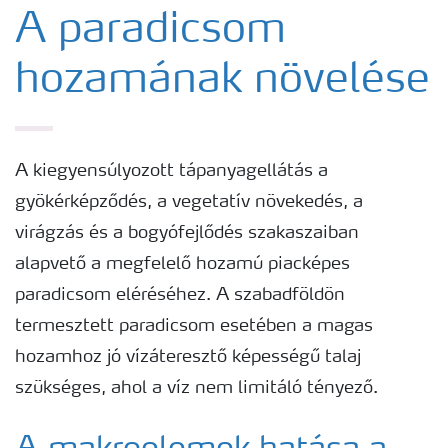
Tápanyagellátási megoldások
A paradicsom
hozamának növelése
Yara adatbázis
Termékek
A kiegyensúlyozott tápanyagellátás a
gyökérképződés, a vegetatív növekedés, a
Kísérleti eredmények
virágzás és a bogyófejlődés szakaszaiban
alapvető a megfelelő hozamú piacképes
Kiadványaink
paradicsom eléréséhez. A szabadföldön
termesztett paradicsom esetében a magas
Eszközök, szolgáltatások
hozamhoz jó vízáteresztő képességű talaj
szükséges, ahol a víz nem limitáló tényező.
Műtrágya biztonságos kezelése