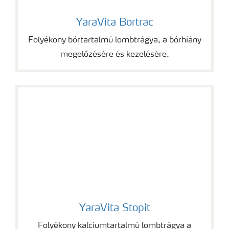
YaraVita Bortrac
YaraVita Bortrac
Folyékony bórtartalmú lombtrágya, a bórhiány
megelőzésére és kezelésére.
YaraVita Stopit
YaraVita Stopit
Folyékony kalciumtartalmú lombtrágya a