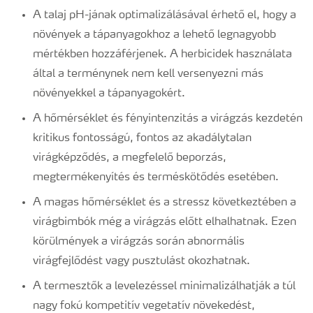
A talaj pH-jának optimalizálásával érhető el, hogy a
növények a tápanyagokhoz a lehető legnagyobb
mértékben hozzáférjenek. A herbicidek használata
által a terménynek nem kell versenyezni más
növényekkel a tápanyagokért.
A hőmérséklet és fényintenzitás a virágzás kezdetén
kritikus fontosságú, fontos az akadálytalan
virágképződés, a megfelelő beporzás,
megtermékenyítés és terméskötődés esetében.
A magas hőmérséklet és a stressz következtében a
virágbimbók még a virágzás előtt elhalhatnak. Ezen
körülmények a virágzás során abnormális
virágfejlődést vagy pusztulást okozhatnak.
A termesztők a levelezéssel minimalizálhatják a túl
nagy fokú kompetitív vegetatív növekedést,