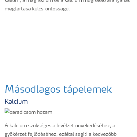
kálium, a magnézium és a kalcium megfelelő arányának
megtartása kulcsfontosságú.
Másodlagos tápelemek
Kalcium
A kalcium szükséges a levélzet növekedéséhez, a
gyökérzet fejlődéséhez, ezáltal segíti a kedvezőbb