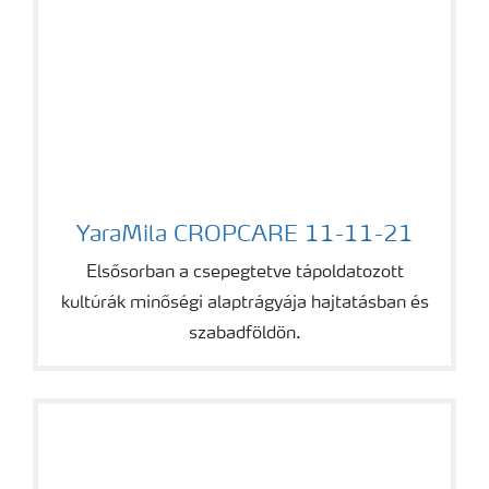
YaraMila CROPCARE 11-11-21
YaraMila CROPCARE 11-11-21
Elsősorban a csepegtetve tápoldatozott
kultúrák minőségi alaptrágyája hajtatásban és
szabadföldön.