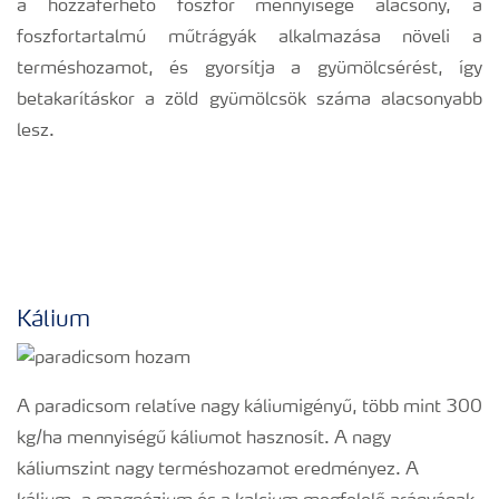
a hozzáférhető foszfor mennyisége alacsony, a
foszfortartalmú műtrágyák alkalmazása növeli a
terméshozamot, és gyorsítja a gyümölcsérést, így
betakarításkor a zöld gyümölcsök száma alacsonyabb
lesz.
Kálium
A paradicsom relatíve nagy káliumigényű, több mint 300
kg/ha mennyiségű káliumot hasznosít. A nagy
káliumszint nagy terméshozamot eredményez. A