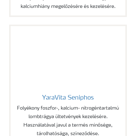
kalciumhiány megelőzésére és kezelésére.
YaraVita Seniphos
YaraVita Seniphos
Folyékony foszfor-, kalcium- nitrogéntartalmú
lombtrágya ültetvények kezelésére.
Használatával javul a termés minősége,
tárolhatósága, színeződése.