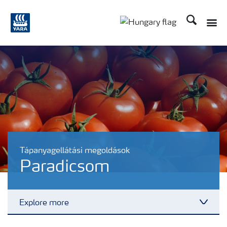
Keresés
Toggle
Toggle country langu
Tápanyagellátási megoldások
Paradicsom
Explore more
Toggl