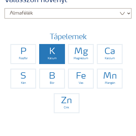
Válasszon növényt
Yara adatbázis
Termékek
Tápelemek
P
K
Mg
Ca
Kísérleti eredmények
Foszfor
Kálium
Magnézium
Kalcium
Kiadványaink
S
B
Fe
Mn
Kén
Bór
Vas
Mangán
Eszközök, szolgáltatások
Zn
Cink
Műtrágya biztonságos kezelése
Ahol termékeink megtalálhatóak