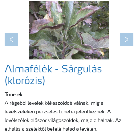
Egészséges növény - egészséges bolygó
Fenológiai ábrák
Previous
Next
Almafélék - Sárgulás
(klorózis)
Tünetek
A régebbi levelek kékeszölddé válnak, míg a
levélszéleken perzselés tünetei jelentkeznek. A
levélszélek először világoszöldek, majd elhalnak. Az
elhalás a szélektől befelé halad a levélen.