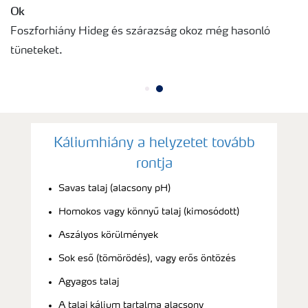
Ok
Foszforhiány Hideg és szárazság okoz még hasonló
tüneteket.
Káliumhiány a helyzetet tovább
rontja
Savas talaj (alacsony pH)
Homokos vagy könnyű talaj (kimosódott)
Aszályos körülmények
Sok eső (tömörödés), vagy erős öntözés
Agyagos talaj
A talaj kálium tartalma alacsony