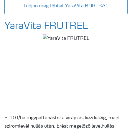
Tudjon meg többet YaraVita BORTRAC
YaraVita FRUTREL
5-10 l/ha rügypattanástól a virágzás kezdetéig, majd
sziromlevél hullás után. Érést megelőző levélhullás