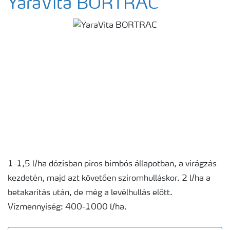
YaraVita BORTRAC
1-1,5 l/ha dózisban piros bimbós állapotban, a virágzás
kezdetén, majd azt követően sziromhulláskor. 2 l/ha a
betakarítás után, de még a levélhullás előtt.
Vízmennyiség: 400-1000 l/ha.