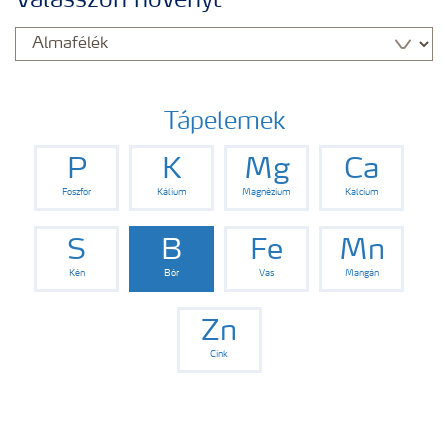
Válasszon növényt
Yara adatbázis
Termékek
Tápelemek
P
K
Mg
Ca
Kísérleti eredmények
Foszfor
Kálium
Magnézium
Kalcium
Kiadványaink
S
B
Fe
Mn
Kén
Bór
Vas
Mangán
Eszközök, szolgáltatások
Zn
Cink
Műtrágya biztonságos kezelése
Ahol termékeink megtalálhatóak