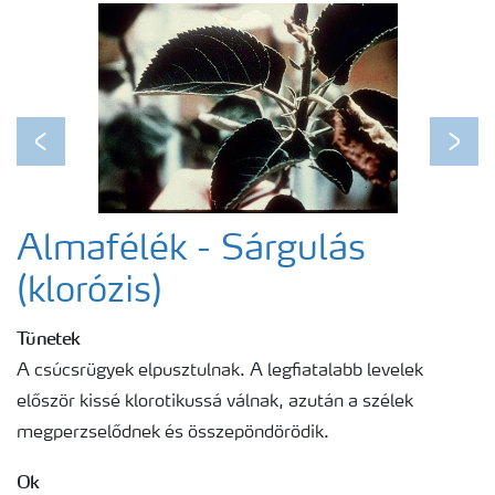
Egészséges növény - egészséges bolygó
Fenológiai ábrák
Previous
Next
Almafélék - Sárgulás
(klorózis)
Tünetek
A csúcsrügyek elpusztulnak. A legfiatalabb levelek
először kissé klorotikussá válnak, azután a szélek
megperzselődnek és összepöndörödik.
Ok