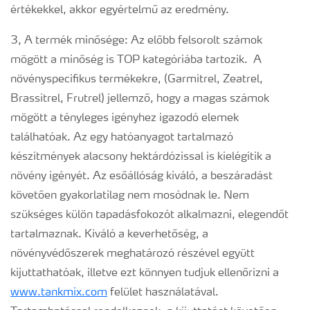
értékekkel, akkor egyértelmű az eredmény.
3, A termék minősége: Az előbb felsorolt számok
mögött a minőség is TOP kategóriába tartozik. A
növényspecifikus termékekre, (Garmitrel, Zeatrel,
Brassitrel, Frutrel) jellemző, hogy a magas számok
mögött a tényleges igényhez igazodó elemek
találhatóak. Az egy hatóanyagot tartalmazó
készítmények alacsony hektárdózissal is kielégítik a
növény igényét. Az esőállóság kiváló, a beszáradást
követően gyakorlatilag nem mosódnak le. Nem
szükséges külön tapadásfokozót alkalmazni, elegendőt
tartalmaznak. Kiváló a keverhetőség, a
növényvédőszerek meghatározó részével együtt
kijuttathatóak, illetve ezt könnyen tudjuk ellenőrizni a
www.tankmix.com
felület használatával.