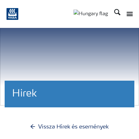
Keresés
Toggle
Toggle country langu
Hirek
Vissza Hírek és események