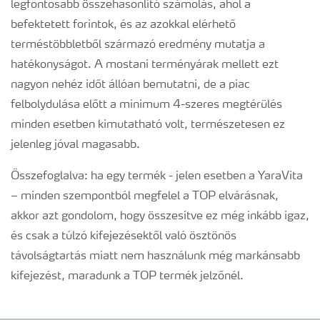
legfontosabb összehasonlító számolás, ahol a
befektetett forintok, és az azokkal elérhető
terméstöbbletből származó eredmény mutatja a
hatékonyságot. A mostani terményárak mellett ezt
nagyon nehéz időt állóan bemutatni, de a piac
felbolydulása előtt a minimum 4-szeres megtérülés
minden esetben kimutatható volt, természetesen ez
jelenleg jóval magasabb.
Összefoglalva: ha egy termék - jelen esetben a YaraVita
– minden szempontból megfelel a TOP elvárásnak,
akkor azt gondolom, hogy összesítve ez még inkább igaz,
és csak a túlzó kifejezésektől való ösztönös
távolságtartás miatt nem használunk még markánsabb
kifejezést, maradunk a TOP termék jelzőnél.