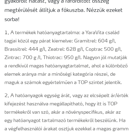
gyakorolt hatást, vagy a ráfordított összeg
megtérülését állítjuk a fókuszba. Nézzük ezeket
sorba!
1, A termékek hatóanyagtartalma: a YaraVita család
tagjai közül egy párat kiemelve: Gramitrel: 604 g/l,
Brassitrel: 444 g/l, Zeatrel: 628 g/l, Coptrac 500 g/l,
Zintrac: 700 g /l, Thiotrac: 950 g/l. Nagyon jól mutatják
a rendkívül magas hatóanyagtartalmat, ahol a különböző
elemek aránya már a minőségi kategória részei, de
maguk a számok egyértelműen a TOP szintet jelentik.
2, A hatóanyagok egység árát, vagy az elcsépelt ár/érték
kifejezést használva megállapítható, hogy itt is TOP
termékekről van szó, akár a növényspecifikus, akár az
egy hatóanyagot tartalmazó termékekről beszélünk. Ha
a végfelhasználói árakat osztjuk ezekkel a magas gramm