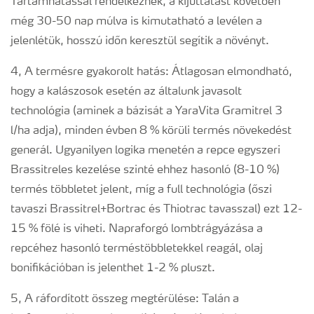
Tartamhatással rendelkeznek, a kijuttatást követően
még 30-50 nap múlva is kimutatható a levélen a
jelenlétük, hosszú időn keresztül segítik a növényt.
4, A termésre gyakorolt hatás: Átlagosan elmondható,
hogy a kalászosok esetén az általunk javasolt
technológia (aminek a bázisát a YaraVita Gramitrel 3
l/ha adja), minden évben 8 % körüli termés növekedést
generál. Ugyanilyen logika menetén a repce egyszeri
Brassitreles kezelése szinté ehhez hasonló (8-10 %)
termés többletet jelent, míg a full technológia (őszi
tavaszi Brassitrel+Bortrac és Thiotrac tavasszal) ezt 12-
15 % fölé is viheti. Napraforgó lombtrágyázása a
repcéhez hasonló terméstöbbletekkel reagál, olaj
bonifikációban is jelenthet 1-2 % pluszt.
5, A ráfordított összeg megtérülése: Talán a