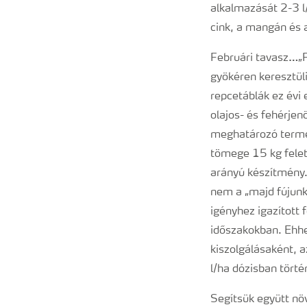
alkalmazását 2-3 l
cink, a mangán és 
Februári tavasz…„Fe
gyökéren keresztüli
repcetáblák ez évi
olajos- és fehérjen
meghatározó termék
tömege 15 kg felet
arányú készítmény.
nem a „majd fújunk
igényhez igazított
időszakokban. Ehhez
kiszolgálásaként, 
l/ha dózisban törté
Segítsük együtt növ