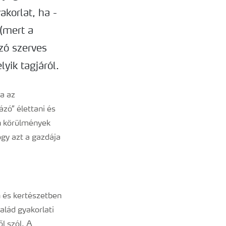
korlat, ha -
 (mert a
zó szerves
yik tagjáról.
a az
zó” élettani és
en körülmények
ogy azt a gazdája
n és kertészetben
alád gyakorlati
l szól. A