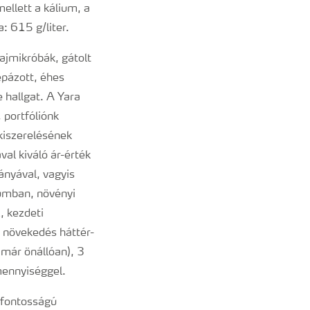
ellett a kálium, a
: 615 g/liter.
ajmikróbák, gátolt
épázott, éhes
 hallgat. A Yara
 portfóliónk
kiszerelésének
al kiváló ár-érték
nyával, vagyis
rumban, növényi
, kezdeti
v növekedés háttér-
 már önállóan), 3
mennyiséggel.
étfontosságú