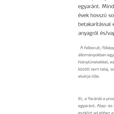
egyaránt. Mind
évek hosszú sor
betakarítással 
anyagról és/va
A felborult, főké
állományokban egyr
hiánytünetekkel, ez
között sem talaj, 
elvárja tőle.
Itt, a Yaránál a pr
egyaránt. Alap- és
eszközt ad ehhez a 