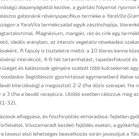
nőségű alapanyagoktól kezdve, a gyártási folyamat nyomon 
Kalászos gabonáink növényspecifikus terméke a
YaraVita Gram
zágon a YaraVita termékcsalád egyik zászlóshajója, litere
yagtartalommal. Magnézium, mangán, réz és cink egy termék
ető, ideális arányban, az intenzív vegetatív növekedési szak
saként. A fajsúly is tiszteletre méltó: a 10 literes kanna köz
növényi interakciót, 4-6 hét tartamhatást, tapadásfokozót és
űséget és kalászosok igényére szabott több kulcselemet eg
osodáskor (legtöbbször gyomirtással egymenetben) illetve s
levél kiterüléséig) a megosztott 2-2 l/ha dózis szerepel. Ha n
 a 3 l/ha a bevált receptúra. Utóbbi esetben célozzuk meg az
31-32).
ázások elhagyása, és foszforpótlás elmaradása: fejletlen gyök
orfelvétel. Visszamaradt kezdeti fejlődés esetén, a gyökérfej
ra tavaszi első lehetséges beavatkozás során javasoljuk a
Yar