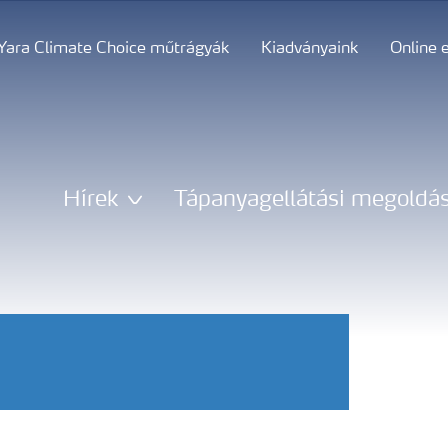
Yara Climate Choice műtrágyák
Kiadványaink
Online 
Hírek
Tápanyagellátási megoldá