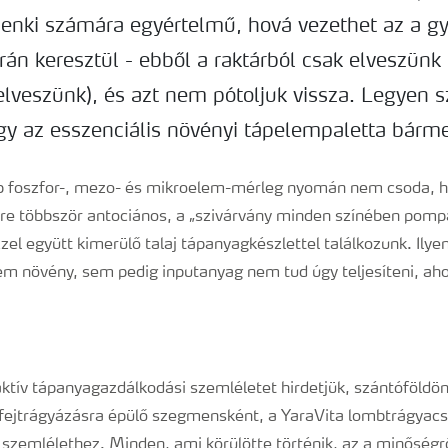
enki számára egyértelmű, hová vezethet az a gya
án keresztül - ebből a raktárból csak elveszünk
elveszünk), és azt nem pótoljuk vissza. Legyen s
gy az esszenciális növényi tápelempaletta bármel
pp foszfor-, mezo- és mikroelem-mérleg nyomán nem csoda, h
e többször antociános, a „szivárvány minden színében pompá
zel együtt kimerülő talaj tápanyagkészlettel találkozunk. Ily
sem növény, sem pedig inputanyag nem tud úgy teljesíteni, ah
oaktív tápanyagazdálkodási szemléletet hirdetjük, szántóföldö
 fejtrágyázásra épülő szegmensként, a YaraVita lombtrágyacs
szemlélethez. Minden, ami körülötte történik, az a minőségrő