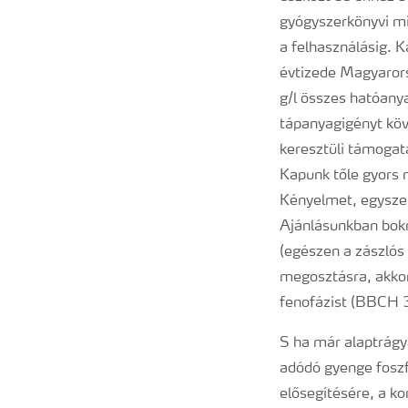
gyógyszerkönyvi mi
a felhasználásig. 
évtizede Magyarors
g/l összes hatóan
tápanyagigényt köv
keresztüli támogatá
Kapunk tőle gyors 
Kényelmet, egyszer
Ajánlásunkban bokr
(egészen a zászlós 
megosztásra, akkor
fenofázist (BBCH 
S ha már alaptrágy
adódó gyenge foszf
elősegítésére, a ko