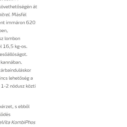
követhetőségén át
itrel
. Másfél
nként immáron 620
ben,
asz lombon
el 16,5 kg-os.
 esőállóságot.
y kannában.
zárbainduláskor
incs lehetőség a
 1-2 nódusz közti
érzet, s ebből
lődés
aVita KombiPhos