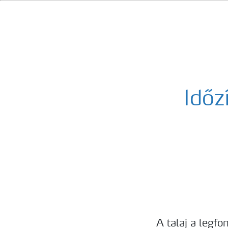
Időz
A talaj a legfo