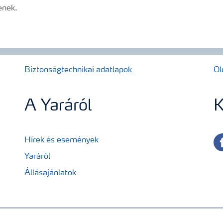
jenek.
Biztonságtechnikai adatlapok
Ol
A Yaráról
K
fa
Hírek és események
Yaráról
Állásajánlatok