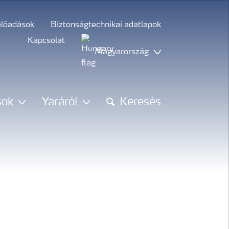
előadások
Biztonságtechnikai adatlapok
Kapcsolat
Magyarország
sok
Yaráról
Keresés