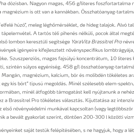
/ha dózisban. Nagyon magas, 456 g/literes foszfortartalma m
a magnézium is ott van a kannákban. Összhatóanyag-tartalma
lfelé húzó”, meleg léghőmérséklet, de hideg talajok. Alvó tal
 tápelemvétel. A tartós téli pihenés nélküli, pocok által megt
 első lombon keresztüli segítsége
YaraVita Brassitrel Pro
névre
övények igényeire kifejlesztett növényspecifikus lombtrágyája,
e. Szuszpenziós, magas fajsúlyú koncentrátum, 10 literes 
ti, szintén súlyos egyéniség. 458 g/l összhatóanyag-tartalmáv
 Mangán, magnézium, kalcium, bór és molibdén tökéletes ará
 egy kis bórt” típusú megoldás. Minél szélesebb elem-spekt
 formában, minél átfogóbb támogatást kell nyújtanunk a nehéz
 a Brassitrel Pro tökéletes választás. Kijuttatása az intenzí
az első növényvédelmi munkával kapcsoltan (vagy legtöbbször
nik a bevált gyakorlat szerint, döntően 200-300 l közötti víz
ényeinket saját testük felépítésében, s ne hagyjuk, hogy a l