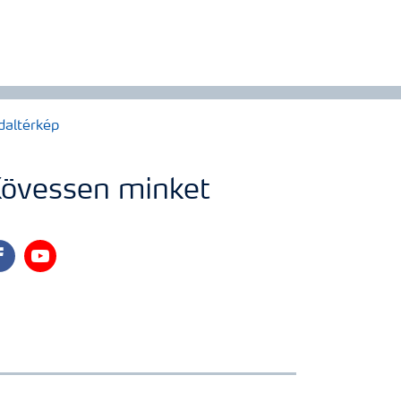
daltérkép
övessen minket
cebook
youtube