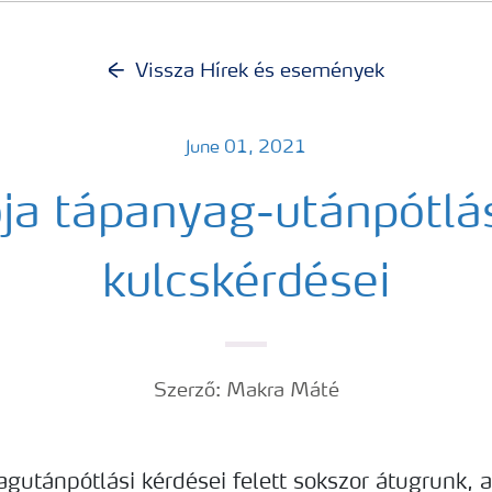
Vissza Hírek és események
June 01, 2021
ója tápanyag-utánpótlá
kulcskérdései
Szerző: Makra Máté
gutánpótlási kérdései felett sokszor átugrunk, a