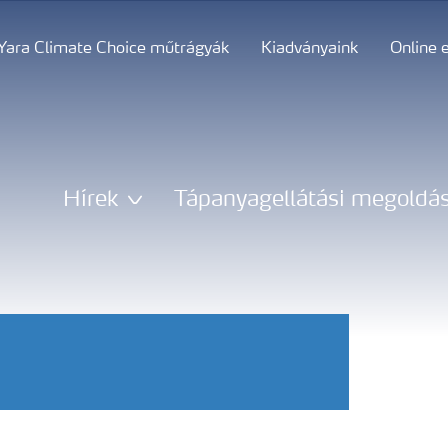
Yara Climate Choice műtrágyák
Kiadványaink
Online 
Hírek
Tápanyagellátási megoldá