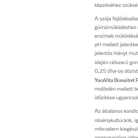
képzéséhez szüksé
A szója fejlődéséb
gümőműködéshez nél
enzimek működésén 
pH mellett jelentk
jelentős hiányt mut
idején célszerű go
0,25 l/ha-os dózi
YaraVita Brassitrel 
molibdén mellett b
időzítése ugyancsa
Az általános kondíc
növénykultúránk, íg
mikroelem kiegészí