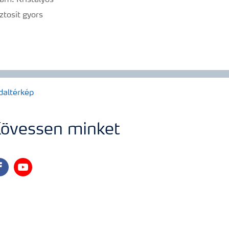
am. Kristályos
ztosít gyors
daltérkép
övessen minket
cebook
youtube