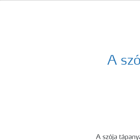
A sz
A szója tápanya