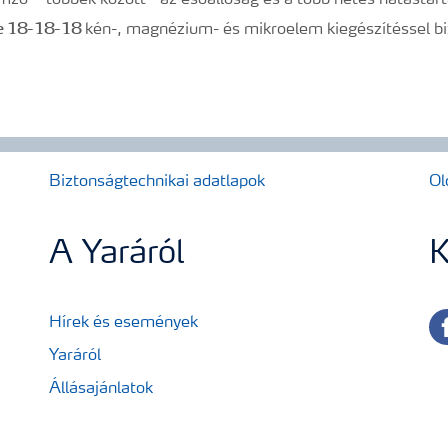
ző – többek között - az esőállóság és a több hetes hatástart
re 18-18-18
kén-, magnézium- és mikroelem kiegészítéssel bi
Biztonságtechnikai adatlapok
Ol
A Yaráról
K
fa
Hírek és események
Yaráról
Állásajánlatok