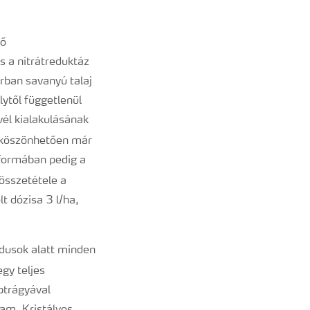
lő
 a nitrátreduktáz
rban savanyú talaj
ytől függetlenül
vél kialakulásának
 köszönhetően már
formában pedig a
 összetétele a
t dózisa 3 l/ha,
ódusok alatt minden
gy teljes
btrágyával