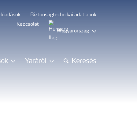
előadások
Biztonságtechnikai adatlapok
Kapcsolat
Magyarország
sok
Yaráról
Keresés