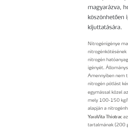
magyarázva, ho
köszönhetően i
kijuttatására.
Nitrogénigénye mag
nitrogénkötésének 
nitrogén hatóanyag 
igényét. Állománys
Amennyiben nem talá
nitrogén pótlást ké
egymással közel az
mely 100-150 kg/ha
alapján a nitrogénh
YaraVita Thiotrac
az
tartalmának (200 g