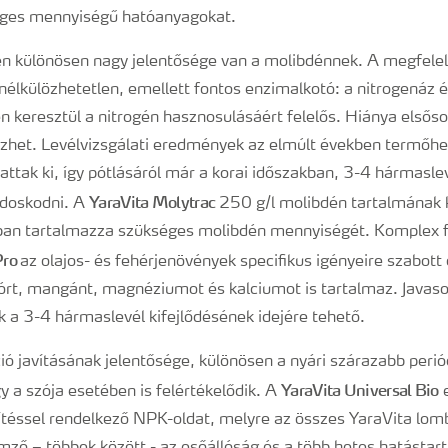
ges mennyiségű hatóanyagokat.
en különösen nagy jelentősége van a molibdénnek. A megfele
külözhetetlen, emellett fontos enzimalkotó: a nitrogenáz és
keresztül a nitrogén hasznosulásáért felelős. Hiánya elsőso
ezhet. Levélvizsgálati eredmények az elmúlt években termőhel
attak ki, így pótlásáról már a korai időszakban, 3-4 hármasle
YaraVita Molytrac
ndoskodni. A
250 g/l molibdén tartalmának
sban tartalmazza szükséges molibdén mennyiségét. Komplex 
Pro
az olajos- és fehérjenövények specifikus igényeire szabott
órt, mangánt, magnéziumot és kalciumot is tartalmaz. Javasol
k a 3-4 hármaslevél kifejlődésének idejére tehető.
ió javításának jelentősége, különösen a nyári szárazabb peri
YaraVita Universal Bio
y a szója esetében is felértékelődik. A
e
téssel rendelkező NPK-oldat, melyre az összes YaraVita lom