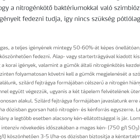
gy a nitrogénkötő baktériumokkal való szimbióz
gényeit fedezni tudja, így nincs szükség pótlól
as, a teljes igényének mintegy 50-60%-át képes önellátóan
köszönhetően fedezni. Alap- vagy startertrágyával kiadott k
a korai igények, valamint a gümők általi nitrogénkötés kezde
zinten folyamatosan követni kell a gümők megjelenését a szó
lunk, szilárd fejtrágya formájában célszerű a nitrogén hiány
nnel együtt végezzük, ugyanis a két tápelem felvételének üte
onosan alakul. Szilárd fejtrágya formájában javaslatunk erre
 dózisban gyorsan ható nitrogén- és kénforrás egyszerre. Le
iány a legtöbb esetben alacsony kén-ellátottsággal is jár. Lo
 intenzív növekedés időszakában a magas kén- (750 g/l SO
3
/l) köszönhetően 3-5 l/ha-os dózisban biztosítja a kéntarta