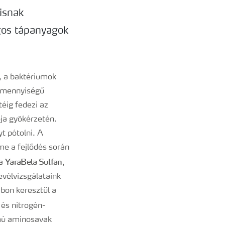
isnak
agos tápanyagok
, a baktériumok
ismennyiségű
téig fedezi az
ja gyökérzetén.
t pótolni. A
me a fejlődés során
YaraBela Sulfan
 a
,
vélvizsgálataink
mbon keresztül a
) és nitrogén-
lmú aminosavak