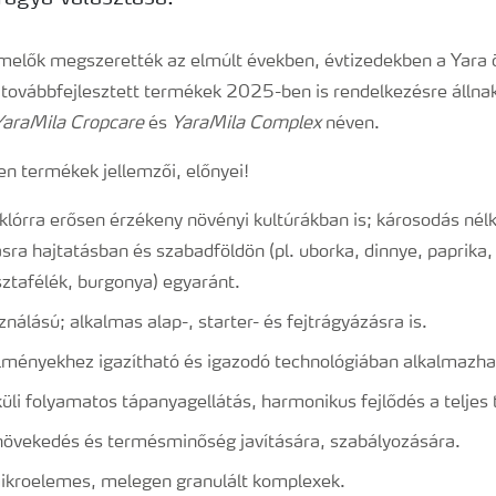
melők megszerették az elmúlt években, évtizedekben a Yara 
 továbbfejlesztett termékek 2025-ben is rendelkezésre állnak
YaraMila Cropcare
és
YaraMila Complex
néven.
n termékek jellemzői, előnyei!
klórra erősen érzékeny növényi kultúrákban is; károsodás nél
ásra hajtatásban és szabadföldön (pl. uborka, dinnye, paprika
tafélék, burgonya) egyaránt.
nálású; alkalmas alap-, starter- és fejtrágyázásra is.
lményekhez igazítható és igazodó technológiában alkalmazha
üli folyamatos tápanyagellátás, harmonikus fejlődés a teljes
növekedés és termésminőség javítására, szabályozására.
ikroelemes, melegen granulált komplexek.