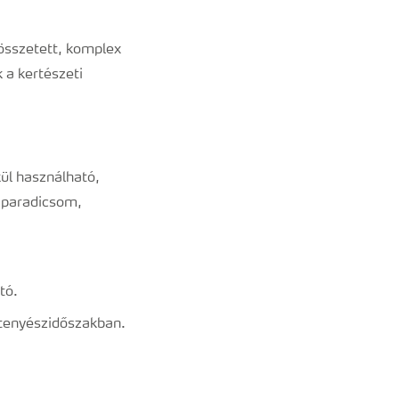
összetett, komplex
 a kertészeti
kül használható,
, paradicsom,
tó.
 tenyészidőszakban.