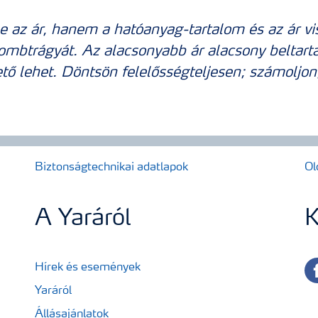
ne az ár, hanem a hatóanyag-tartalom és az ár vi
lombtrágyát. Az alacsonyabb ár alacsony beltart
ető lehet. Döntsön felelősségteljesen; számoljon
Biztonságtechnikai adatlapok
Ol
A Yaráról
K
fa
Hírek és események
Yaráról
Állásajánlatok