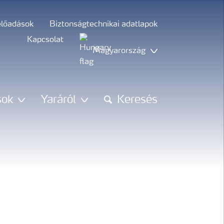
előadások
Biztonságtechnikai adatlapok
Kapcsolat
Magyarország
sok
Yaráról
Keresés