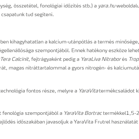
ség, összetétel, fonológiai időzítés stb.) a
yara.hu
weboldalu
csapatunk tud segíteni.
en kihagyhatatlan a kalcium-utánpótlás a termés minősége,
gellenállósága szempontjából. Ennek hatékony eszköze lehet
Tera Calcinit
, fejtrágyaként pedig a
YaraLiva Nitrabor
és
Trop
rát, magas nitráttartalommal a gyors nitrogén- és kalciumut
technológia fontos része, melyre a
YaraVita
termékcsaládot kí
rmelőknek:
t fenológia szempontjából a
YaraVita Bortrac
termékkel1,5-2 
fejlődés időszakában javasoljuk a YaraVita Frutrel használatát
nnyiségb