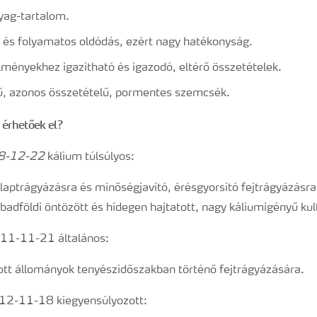
ag-tartalom.
 és folyamatos oldódás, ezért nagy hatékonyság.
lményekhez igazítható és igazodó, eltérő összetételek.
, azonos összetételű, pormentes szemcsék.
 érhetőek el?
 8-12-22
kálium túlsúlyos:
os alaptrágyázásra és minőségjavító, érésgyorsító fe
badföldi öntözött és hidegen hajtatott, nagy káliumigényű ku
 11-11-21 általános:
zott állományok tenyészidőszakban történő fejtrágyázására.
12-11-18 kiegyensúlyozott: