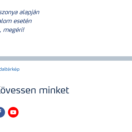
szonya alapján
alom esetén
, megéri!
daltérkép
övessen minket
cebook
youtube