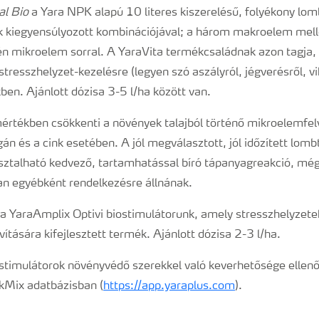
al Bio
a Yara NPK alapú 10 literes kiszerelésű, folyékony lom
 kiegyensúlyozott kombinációjával; a három makroelem mellet
 mikroelem sorral. A YaraVita termékcsaládnak azon tagja, 
stresszhelyzet-kezelésre (legyen szó aszályról, jégverésről, vi
en. Ajánlott dózisa 3-5 l/ha között van.
rtékben csökkenti a növények talajból történő mikroelemfel
gán és a cink esetében. A jól megválasztott, jól időzített lom
ztalható kedvező, tartamhatással bíró tápanyagreakció, még 
an egyébként rendelkezésre állnának.
ga YaraAmplix Optivi biostimulátorunk, amely stresszhelyzete
vítására kifejlesztett termék. Ajánlott dózisa 2-3 l/ha.
stimulátorok növényvédő szerekkel való keverhetősége ellenő
nkMix adatbázisban (
https://app.yaraplus.com
).