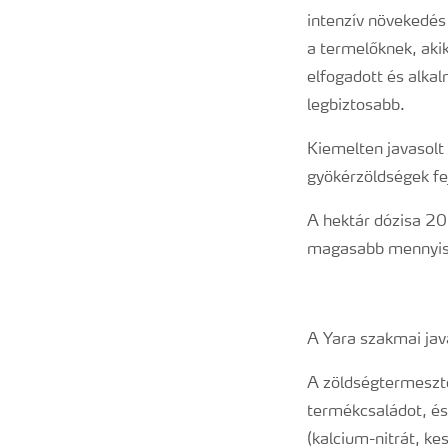
intenzív növekedés
a termelőknek, aki
elfogadott és alkal
legbiztosabb.
Kiemelten javasolt 
gyökérzöldségek fe
A hektár dózisa 20
magasabb mennyiség
A Yara szakmai jav
A zöldségtermeszt
termékcsaládot, és
(kalcium-nitrát, ke