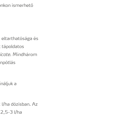
nkon ismerhető
 eltarthatósága és
 tápoldatos
icote
. Mindhárom
ánpótlás
náljuk a
l/ha dózisban. Az
 2,5-3 l/ha
en.