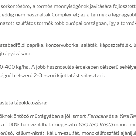
 serkentésére, a termés mennyiségének javítására fejlesztet
k eddig nem használtak Complex-et; ez a termék a legnagyo
mazott szulfátos termék több európai országban, így a termék-
szabadföldi paprika, konzervuborka, saláták, káposztafélék, l
jtrágyázására.
0-400 kg/ha. A jobb hasznosulás érdekében célszerű sekélye
nél célszerű 2-3 -szori kijuttatást választani.
tápoldatozás
aslata
ra:
őknek öntöző műtrágyában a jól ismert
Ferticare
és a
YaraTer
 a 100%-ban vízoldható kiegészítő
YaraTera Krista
mono- mű
serűsó, kálium-nitrát, kálium-szulfát, monokálifoszfát) ajánlj