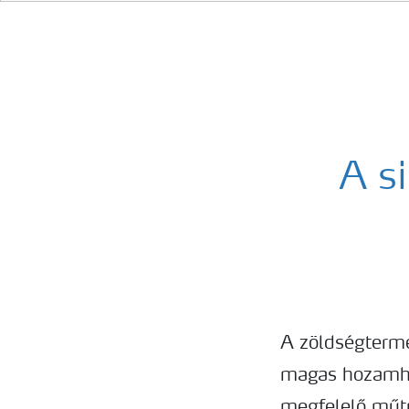
A si
A zöldségterme
magas hozamho
megfelelő műtr