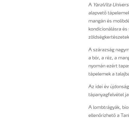
A
YaraVita Univers
alapvető tápelemek
mangán és molibdén
kondicionálásra és 
zöldségkertészetekb
A szárazság nagymé
a bór, a réz, a man
nyomán ezért tapas
tápelemek a talajb
Az idei év újdonsá
tápanyagfelvétel ja
A lombtrágyák, bio
ellenőrizhető a Ta