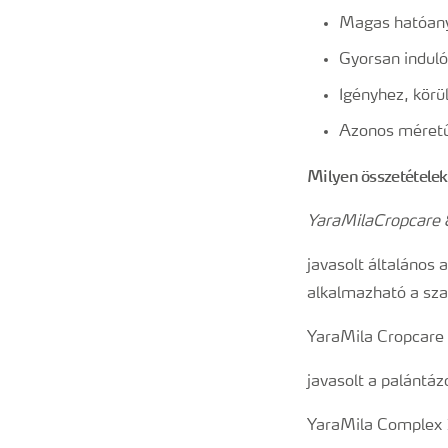
Magas hatóany
Gyorsan induló
Igényhez, körü
Azonos méretű
Milyen összetételek
YaraMilaCropcare
javasolt általán
alkalmazható a sza
YaraMila Cropcare
javasolt a palántá
YaraMila Complex 