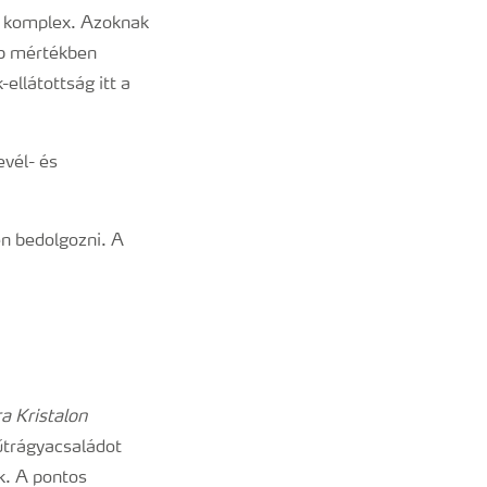
t komplex. Azoknak
bb mértékben
ellátottság itt a
evél- és
n bedolgozni. A
a Kristalon
trágyacsaládot
uk. A pontos