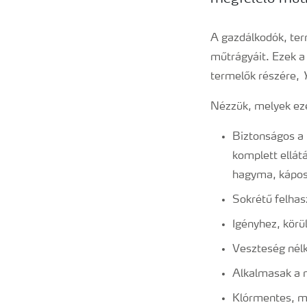
A gazdálkodók, ter
műtrágyáit. Ezek a
termelők részére,
Nézzük, melyek eze
Biztonságos a 
komplett ellát
hagyma, káposz
Sokrétű felhasz
Igényhez, körü
Veszteség nélk
Alkalmasak a 
Klórmentes, m