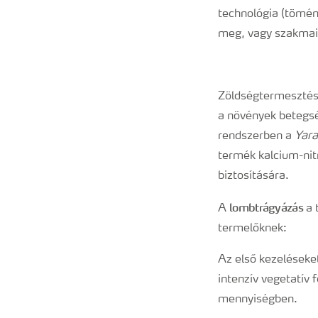
technológia (tömény
meg, vagy szakmai 
Zöldségtermesztésb
a növények betegsé
rendszerben a
Yara
termék kalcium-nit
biztosítására.
lombtrágyázás
A
a 
te
Az első kezeléseke
intenzív vegetatív 
me