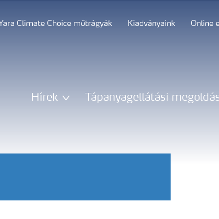
Yara Climate Choice műtrágyák
Kiadványaink
Online 
Hírek
Tápanyagellátási megoldá