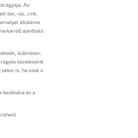
btrágyája. Az
t bór, réz, cink,
amelyet általános
harkárról) ajánlható
vételét, különösen
btrágyás kezeléseink
akkor is, ha ezek a
k kezlésére és a
rizhető