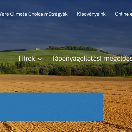
Yara Climate Choice műtrágyák
Kiadványaink
Online 
Hírek
Tápanyagellátási megoldá