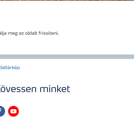
ja meg az oldalt frissíteni.
daltérkép
övessen minket
cebook
youtube