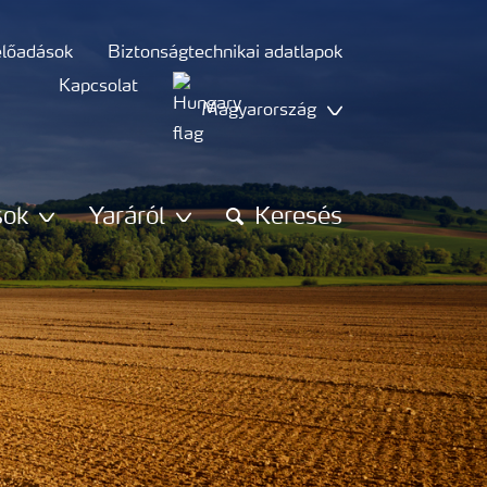
előadások
Biztonságtechnikai adatlapok
Kapcsolat
Magyarország
sok
Yaráról
Keresés